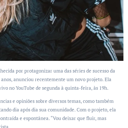
nhecida por protagonizar uma das séries de sucesso da
s anos, anunciou recentemente um novo projeto. Ela
 vivo no YouTube de segunda à quinta-feira, às 19h.
ências e opiniões sobre diversos temas, como também
ando dia após dia sua comunidade. Com o projeto, ela
ntraída e espontânea. “Vou deixar que fluir, mas
ista