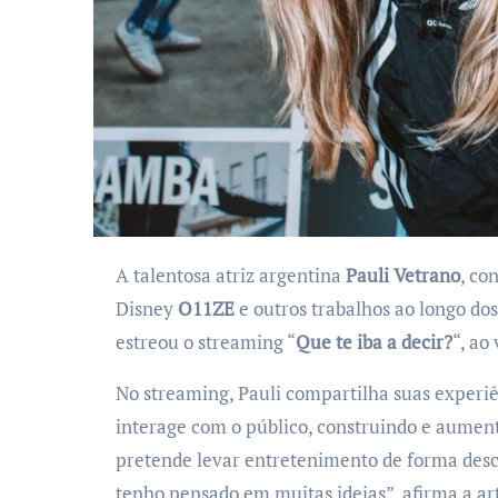
A talentosa atriz argentina
Pauli Vetrano
, co
Disney
O11ZE
e outros trabalhos ao longo do
estreou o streaming “
Que te iba a decir?
“, ao
No streaming, Pauli compartilha suas experi
interage com o público, construindo e aument
pretende levar entretenimento de forma desco
tenho pensado em muitas ideias”, afirma a art