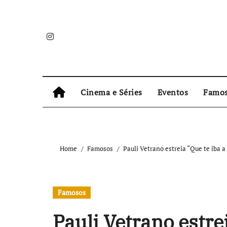
Skip
to
content
Cinema e Séries
Eventos
Famo
Home
Famosos
Pauli Vetrano estreia “Que te iba 
Famosos
Pauli Vetrano estrei