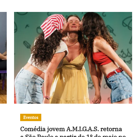
Eventos
Comédia jovem A.M.I.G.A.S. retorna
a São Paulo a partir de 1º de maio no