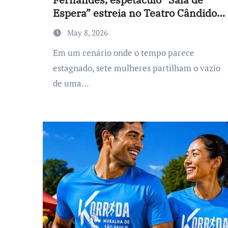
Espera” estreia no Teatro Cândido
Mendes, no Rio de Janeiro
May 8, 2026
Em um cenário onde o tempo parece
estagnado, sete mulheres partilham o vazio
de uma...