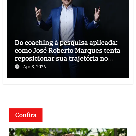
Do coaching à pesquisa aplicada:
como José Roberto Marques tenta
reposicionar sua trajetória no
estudo do comportamento
Apr 8, 2026
humano
Confira