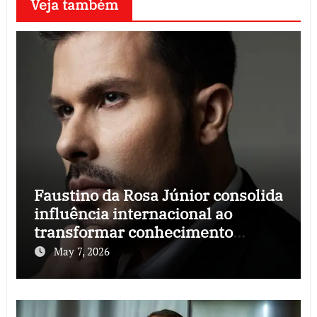
Veja também
Faustino da Rosa Júnior consolida
influência internacional ao
transformar conhecimento
jurídico em negócios escaláveis
May 7, 2026