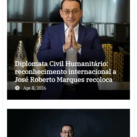
Diplomata Civil Humanitário:
reconhecimento internacional a
José Roberto Marques recoloca o
desenvolvimento humano no
Apr 8, 2026
centro do debate social