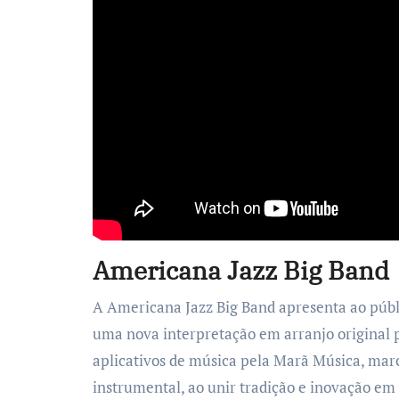
Americana Jazz Big Band
A Americana Jazz Big Band apresenta ao públi
uma nova interpretação em arranjo original
aplicativos de música pela Marã Música, mar
instrumental, ao unir tradição e inovação em