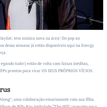
tos dessa semana já estão disponíveis aqui na Energy
eça.
egando tudo!) estão de volta com faixas inéditas,
e EPs prontos para virar OS SEUS PRÓPRIOS VÍCIOS.
yrus
 Along”, uma colaboração emocionante com sua filha
lbum de Billy Ray intitulado “The Hill” (previsto para