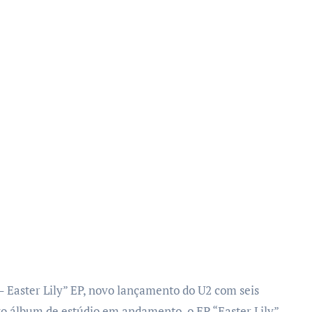
– Easter Lily” EP, novo lançamento do U2 com seis
vo álbum de estúdio em andamento, o EP “Easter Lily”