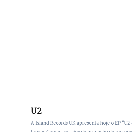
U2
A Island Records UK apresenta hoje o EP “U2 
faixas. Com as sessões de gravação de um no