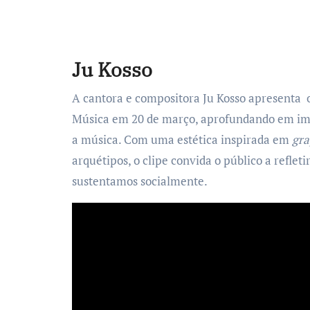
Ju Kosso
A cantora e compositora Ju Kosso apresenta o
Música em 20 de março, aprofundando em ima
a música. Com uma estética inspirada em
gra
arquétipos, o clipe convida o público a reflet
sustentamos socialmente.