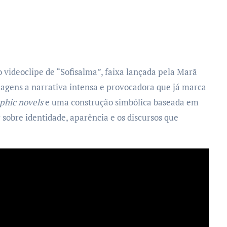
 videoclipe de “Sofisalma”, faixa lançada pela Marã
gens a narrativa intensa e provocadora que já marca
phic novels
e uma construção simbólica baseada em
ir sobre identidade, aparência e os discursos que