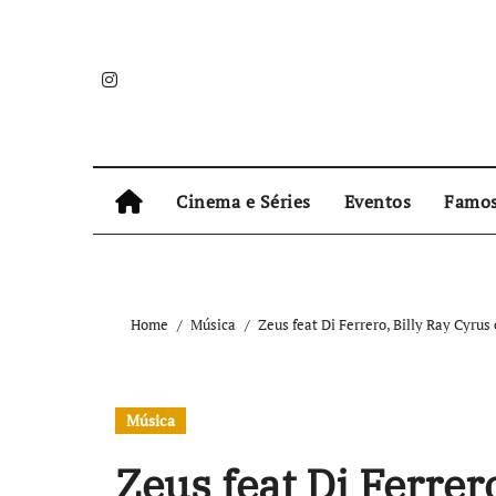
Skip
to
content
Cinema e Séries
Eventos
Famo
Home
Música
Zeus feat Di Ferrero, Billy Ray Cyru
Música
Zeus feat Di Ferrer