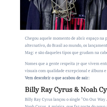
Chegou aquele momento de abrir espaço na playlist: tem música nova na área! Do pop ao
alternativo, do Brasil ao mundo, os lançamen
Mag: e são daqueles tipos que grudam na cab
Nomes que a gente respeita (e que vivem entr
visuais com qualidade excepcional e álbuns 
Vem descobrir o que acabou de sair:
Billy Ray Cyrus & Noah C
Billy Ray Cyrus lançou o single “On Our Way
Noah Cyrus. A música, que faz parte do novo á