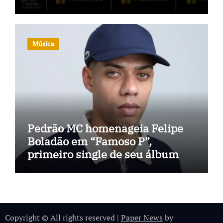
inteligência no TikTok Shop
Música
Pedrão MC homenageia Felipe
Boladão em “Famoso P”,
primeiro single de seu álbum
Copyright © All rights reserved
|
Paper News
by