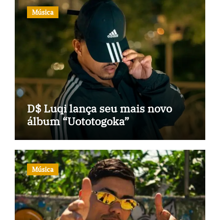
Música
D$ Luqi lança seu mais novo
álbum “Uototogoka”
Música