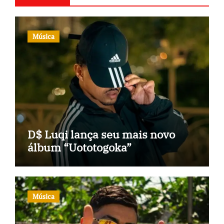
Música
D$ Luqi lança seu mais novo
álbum “Uototogoka”
Música