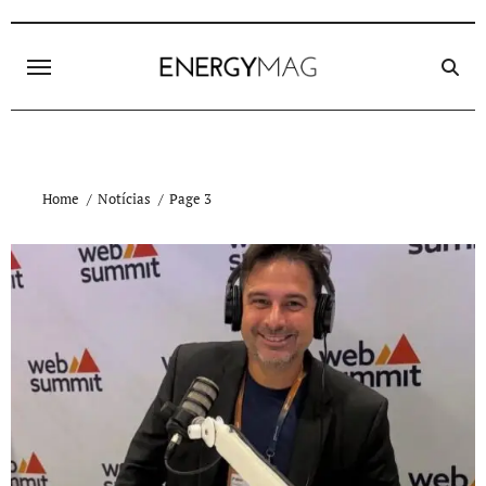
Skip
to
content
Home
Notícias
Page 3