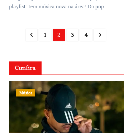
playlist: tem música nova na área! Do pop...
Posts
1
2
3
4
navigation
Confira
Música