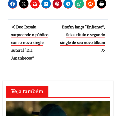
Post
Duo Rosalu
Brufan lança “Enfrente”,
navigation
surpreende o público
faixa-título e segundo
com o novo single
single de seu novo álbum
autoral “Dia
Amanheceu”
Veja também