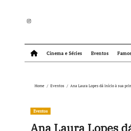
Skip
to
content
Cinema e Séries
Eventos
Famo
Home
Eventos
Ana Laura Lopes dá início à sua pr
Eventos
Ana Laura Lopes dá