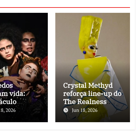
edos
Crystal Methyd
m vida:
reforça line-up do
áculo
The Realness
ofobia” une
Festival 2026 em
18, 2026
Jun 18, 2026
s de Edgar
celebração à arte
 Poe e fobias
drag
nas
contemporânea