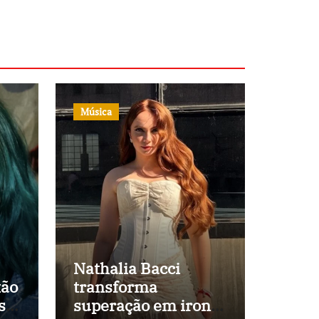
Música
Nathalia Bacci
tão
transforma
s
superação em ironia