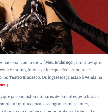
ê nacional com o show “
Meu Endereço
”, um show que
ontro íntimo, intenso e inesquecível. A noite de
o, no Teatro Bradesco. Os ingressos já estão à venda na
 seu
)
, que já conquistou milhares de ouvintes pelo Brasil,
mpleta: muita dança, coreografias marcantes,
direto com o público, que se sente parte de cada