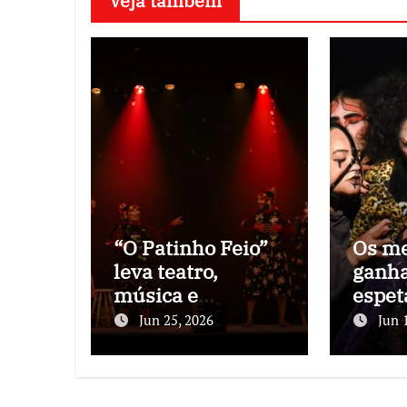
Veja também
“O Patinho Feio”
Os m
leva teatro,
ganha
música e
espet
literatura de
“Nict
Jun 25, 2026
Jun 
cordel a unidades
conto
do Sesc RJ em
Allan
nova turnê
huma