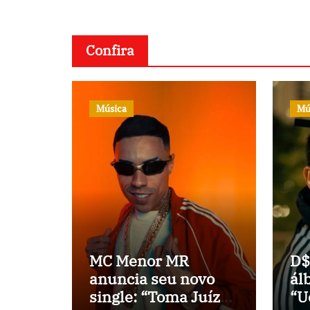
estadual
Confira
Música
Mú
MC Menor MR
D$
anuncia seu novo
ál
single: “Toma Juízo
“U