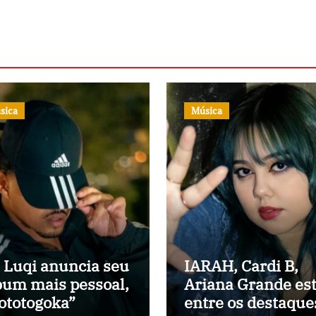
sica
Música
 Luqi anuncia seu
IARAH, Cardi B,
bum mais pessoal,
Ariana Grande es
ototogoka”
entre os destaque