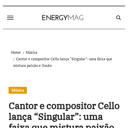
Skip
to
content
Home
Música
Cantor e compositor Cello lança “Singular”: uma faixa que
mistura paixão e ilusão
Música
Cantor e compositor Cello
lança “Singular”: uma
faixa que mistura paixão