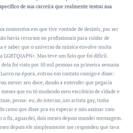
ecífico de sua carreira que realmente testou sua
ios momentos em que tive vontade de desistir, por ser
não havia recursos ou profissionais para cuidar de
na e saber que o universo da música envolve muita
sta LGBTQIAPN+. Mas teve um fato que foi difícil.
dela foi visto por 50 mil pessoas na primeira semana
 Lucco na época, entrou em contato comigo e disse:
vou mexer seu doce, dando a entender que pegaria
s meses que eu tô mudando meu escritório de cidade e
tase, pensa: eu, do interior, um artista gay, tinha
o ramo que disse pra eu esperar e não assinar com
m o fiz, aguardei, dois meses depois mandei mensagem.
eses depois ele simplesmente me respondeu que tava