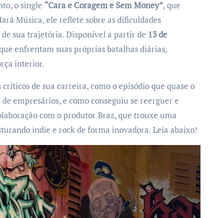
to, o single
“Cara e Coragem e Sem Money”
, que
arã Música, ele reflete sobre as dificuldades
de sua trajetória. Disponível a partir de
13 de
 que enfrentam suas próprias batalhas diárias,
ça interior.
críticos de sua carreira, como o episódio que quase o
s de empresários, e como conseguiu se reerguer e
colaboração com o produtor Braz, que trouxe uma
sturando indie e rock de forma inovadora. Leia abaixo!