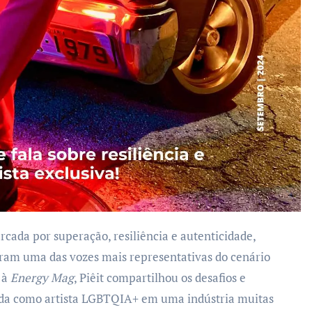
ram uma das vozes mais representativas do cenário
 à
Energy Mag
, Piêit compartilhou os desafios e
rnada como artista LGBTQIA+ em uma indústria muitas