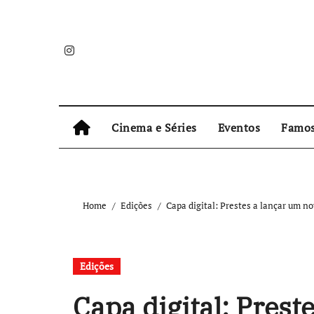
Skip
to
content
Cinema e Séries
Eventos
Famo
Home
Edições
Capa digital: Prestes a lançar um no
Edições
Capa digital: Prest