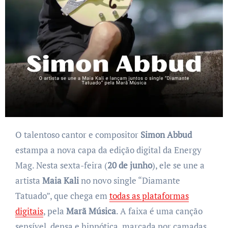
O talentoso cantor e compositor
Simon Abbud
estampa a nova capa da edição digital da Energy
Mag. Nesta sexta-feira (
20 de junho
), ele se une a
artista
Maia Kali
no novo single “Diamante
Tatuado”, que chega em
todas as plataformas
digitais
, pela
Marã Música
. A faixa é uma canção
sensível, densa e hipnótica, marcada por camadas