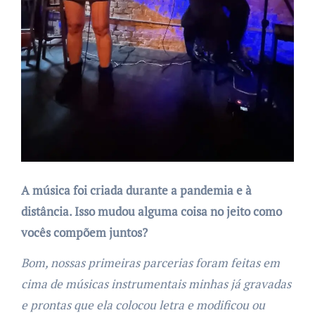
A música foi criada durante a pandemia e à
distância. Isso mudou alguma coisa no jeito como
vocês compõem juntos?
Bom, nossas primeiras parcerias foram feitas em
cima de músicas instrumentais minhas já gravadas
e prontas que ela colocou letra e modificou ou