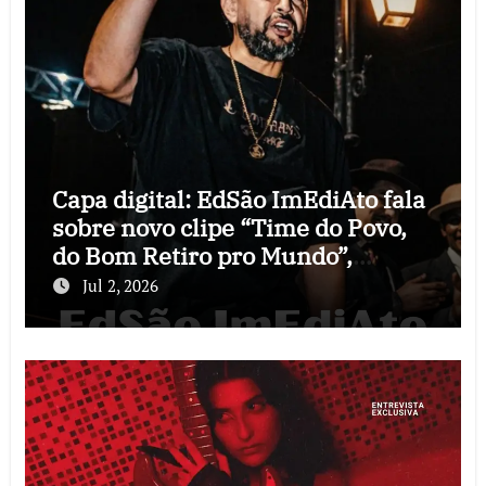
Capa digital: EdSão ImEdiAto fala
sobre novo clipe “Time do Povo,
do Bom Retiro pro Mundo”,
audiovisual que celebra as raízes
Jul 2, 2026
do Corinthians