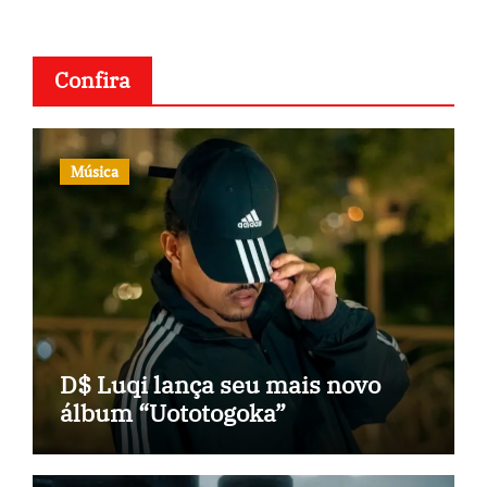
Confira
Música
D$ Luqi lança seu mais novo
álbum “Uototogoka”