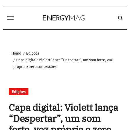
Skip
to
content
Home
Edições
Capa digital: Violett lança “Despertar”, um som forte, voz
própria e zero concessões
Edições
Capa digital: Violett lança
“Despertar”, um som
forte, voz própria e zero