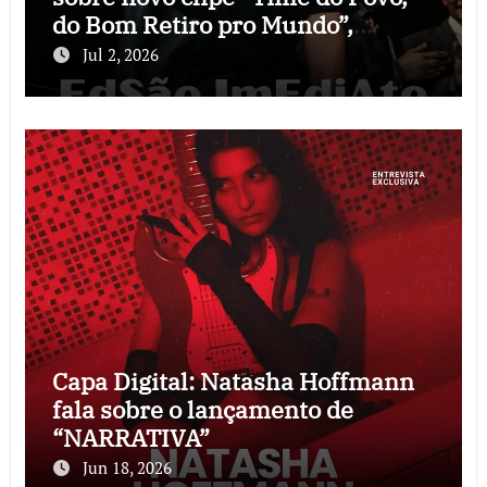
do Bom Retiro pro Mundo”,
audiovisual que celebra as raízes
Jul 2, 2026
do Corinthians
Capa Digital: Natasha Hoffmann
fala sobre o lançamento de
“NARRATIVA”
Jun 18, 2026