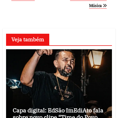
Música
Veja também
Capa digital: EdSão ImEdiAto fala
sobre novo clipe “Time do Povo,