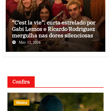
“C’est la vie”: curta estrelado por
Gabi Lemos e Ricardo Rodriguez
mergulha nas dores silenciosas
do fim de um amor
May 12, 2026
Confira
Música