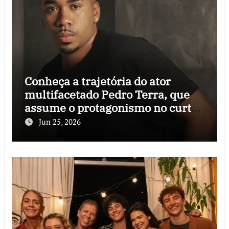
Conheça a trajetória do ator
multifacetado Pedro Terra, que
assume o protagonismo no curta-
metragem “Ainda que seja festa”
Jun 25, 2026