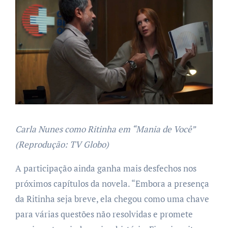
Carla Nunes como Ritinha em “Mania de Você”
(Reprodução: TV Globo)
A participação ainda ganha mais desfechos nos
próximos capítulos da novela. “Embora a presença
da Ritinha seja breve, ela chegou como uma chave
para várias questões não resolvidas e promete