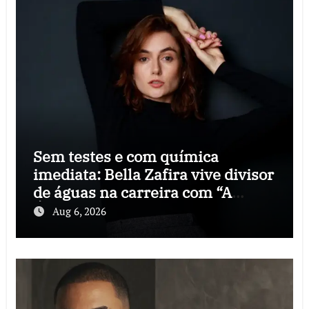
Sem testes e com química
imediata: Bella Zafira vive divisor
de águas na carreira com “A
Última Música”
Aug 6, 2026