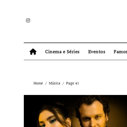
Skip
to
content
Cinema e Séries
Eventos
Famo
Home
Música
Page 41