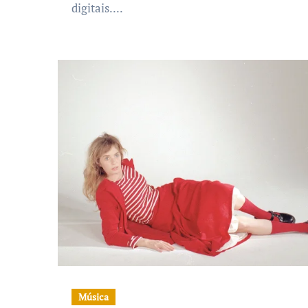
digitais....
Música