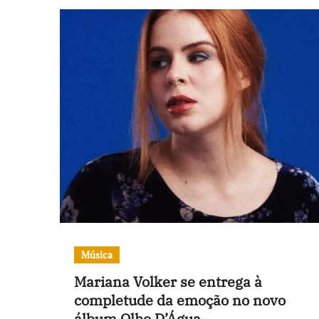
Música
Mariana Volker se entrega à
completude da emoção no novo
álbum Olho D’Água