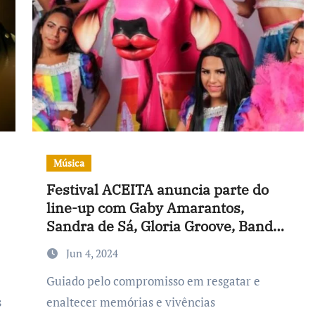
Música
Festival ACEITA anuncia parte do
line-up com Gaby Amarantos,
Sandra de Sá, Gloria Groove, Banda
Uó, Boi Boiola e Leona
Jun 4, 2024
Guiado pelo compromisso em resgatar e
s
enaltecer memórias e vivências