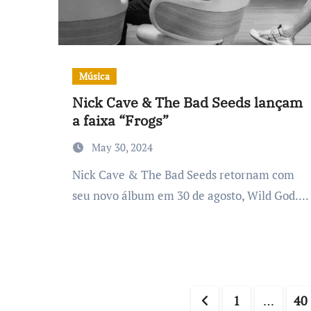
Música
Nick Cave & The Bad Seeds lançam
a faixa “Frogs”
May 30, 2024
Nick Cave & The Bad Seeds retornam com
seu novo álbum em 30 de agosto, Wild God....
Posts
1
…
40