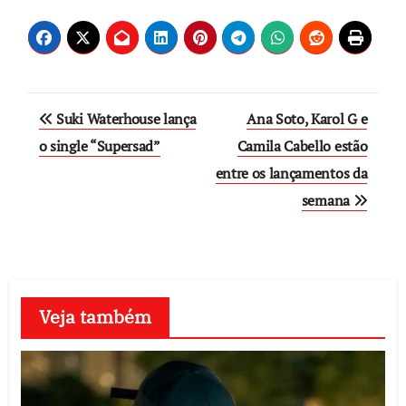
Post
Suki Waterhouse lança
Ana Soto, Karol G e
navigation
o single “Supersad”
Camila Cabello estão
entre os lançamentos da
semana
Veja também