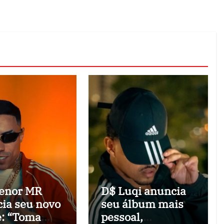
enor MR
D$ Luqi anuncia
ia seu novo
seu álbum mais
e: “Toma
pessoal,