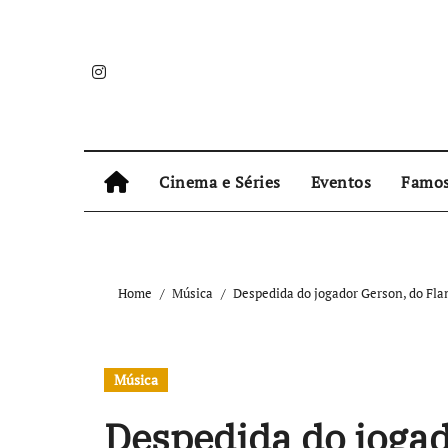
Skip
to
content
Cinema e Séries
Eventos
Famo
Home
Música
Despedida do jogador Gerson, do Fl
Música
Despedida do jogad