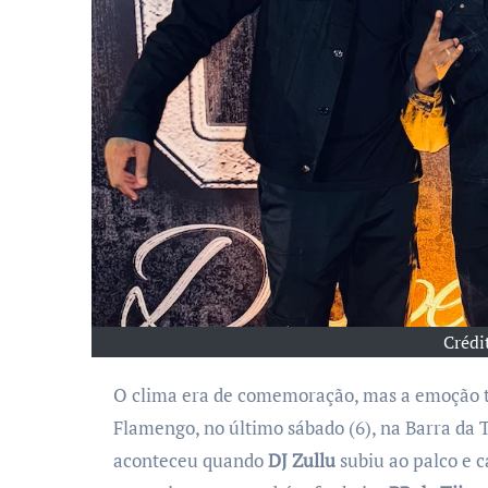
Crédi
O clima era de comemoração, mas a emoção tomou conta da despedida de Gerson, jogador do
Flamengo, no último sábado (6), na Barra da
aconteceu quando
DJ Zullu
subiu ao palco e c