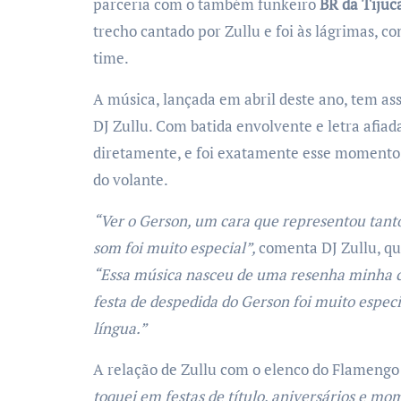
parceria com o também funkeiro
BR da Tijuc
trecho cantado por Zullu e foi às lágrimas, c
time.
A música, lançada em abril deste ano, tem as
DJ Zullu. Com batida envolvente e letra afiad
diretamente, e foi exatamente esse momento, 
do volante.
“Ver o Gerson, um cara que representou tant
som foi muito especial”,
comenta DJ Zullu, q
“Essa música nasceu de uma resenha minha co
festa de despedida do Gerson foi muito espec
língua.”
A relação de Zullu com o elenco do Flamengo
toquei em festas de título, aniversários e mo