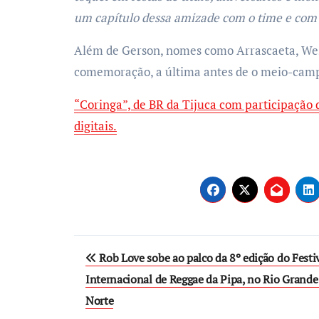
um capítulo dessa amizade com o time e com 
Além de Gerson, nomes como Arrascaeta, Wesl
comemoração, a última antes de o meio-campi
“Coringa”, de BR da Tijuca com participação d
digitais.
Post
Rob Love sobe ao palco da 8º edição do Festi
navigation
Internacional de Reggae da Pipa, no Rio Grande
Norte