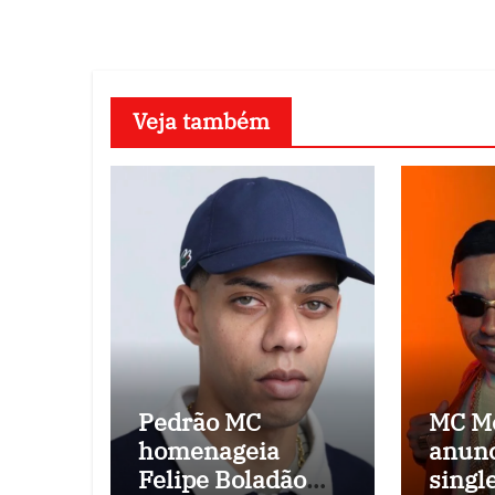
Veja também
Pedrão MC
MC M
homenageia
anunc
Felipe Boladão
singl