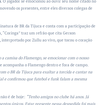
a
. O jogador se emocionou ao ouvir seu nome citado no
omovendo os presentes, entre eles diversos colegas de
sinatura de BR da Tijuca e conta com a participação de
a, “Coringa” traz um refrão que cita Gerson
interpretado por Zullu ao vivo, que tocou o coração
o a camisa do Flamengo, se emocionar com o nosso
ue acompanha o Flamengo dentro e fora de campo.
m o BR da Tijuca para exaltar a torcida e cantar na
ial e confirmou que futebol e funk falam a mesma
 não é de hoje:
“Tenho amigos no clube há anos. Já
mentos únicos. Estar presente nessa despedida foi mais