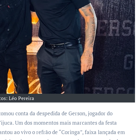
tos: Léo Pereira
 Tijuca. Um dos momentos mais marcantes da festa
antou ao vivo o refrão de “Coringa”, faixa lançada em