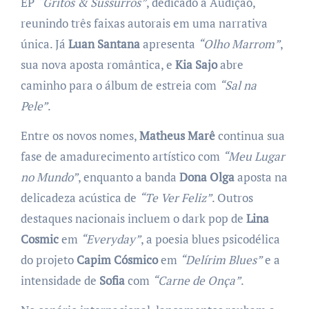
EP
“Gritos & Sussurros”
, dedicado à Audição,
reunindo três faixas autorais em uma narrativa
única. Já
Luan Santana
apresenta
“Olho Marrom”
,
sua nova aposta romântica, e
Kia Sajo
abre
caminho para o álbum de estreia com
“Sal na
Pele”
.
Entre os novos nomes,
Matheus Marê
continua sua
fase de amadurecimento artístico com
“Meu Lugar
no Mundo”
, enquanto a banda
Dona Olga
aposta na
delicadeza acústica de
“Te Ver Feliz”
. Outros
destaques nacionais incluem o dark pop de
Lina
Cosmic
em
“Everyday”
, a poesia blues psicodélica
do projeto
Capim Cósmico
em
“Delírim Blues”
e a
intensidade de
Sofia
com
“Carne de Onça”
.