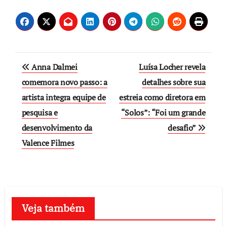
Post
Anna Dalmei
Luísa Locher revela
navigation
comemora novo passo: a
detalhes sobre sua
artista integra equipe de
estreia como diretora em
pesquisa e
“Solos”: “Foi um grande
desenvolvimento da
desafio”
Valence Filmes
Veja também