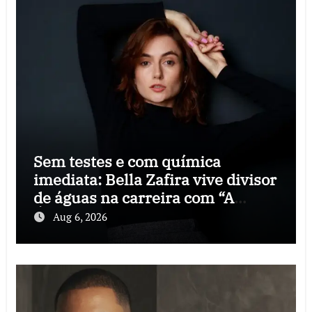
Sem testes e com química
imediata: Bella Zafira vive divisor
de águas na carreira com “A
Última Música”
Aug 6, 2026