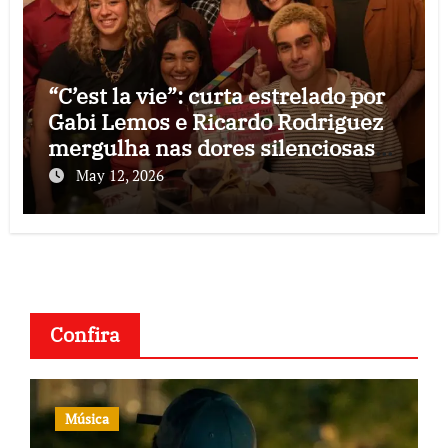
“C’est la vie”: curta estrelado por
Gabi Lemos e Ricardo Rodriguez
mergulha nas dores silenciosas
do fim de um amor
May 12, 2026
Confira
Música