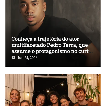
Conheça a trajetória do ator
multifacetado Pedro Terra, que
assume o protagonismo no curta-
metragem “Ainda que seja festa”
Jun 25, 2026