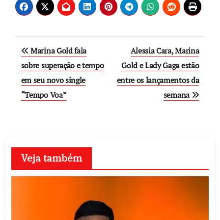
Post
Marina Gold fala
Alessia Cara, Marina
navigation
sobre superação e tempo
Gold e Lady Gaga estão
em seu novo single
entre os lançamentos da
“Tempo Voa”
semana
Veja também