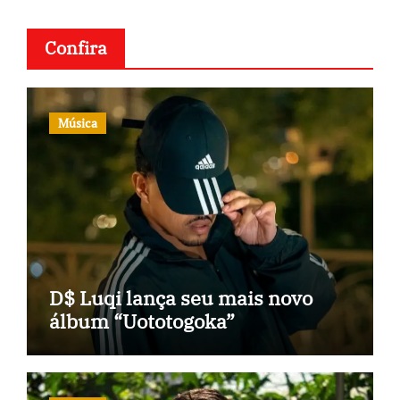
Confira
Música
D$ Luqi lança seu mais novo
álbum “Uototogoka”