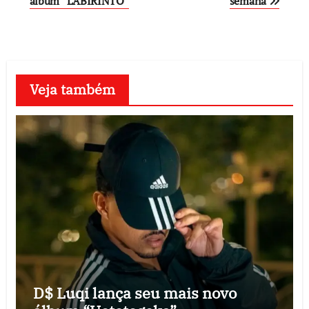
álbum “LABIRINTO”
semana
Veja também
D$ Luqi lança seu mais novo