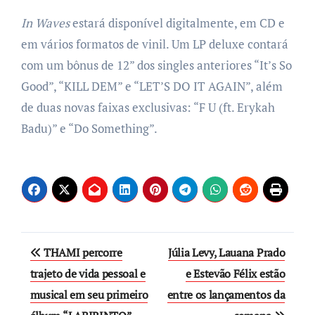
In Waves
estará disponível digitalmente, em CD e
em vários formatos de vinil. Um LP deluxe contará
com um bônus de 12” dos singles anteriores “It’s So
Good”, “KILL DEM” e “LET’S DO IT AGAIN”, além
de duas novas faixas exclusivas: “F U (ft. Erykah
Badu)” e “Do Something”.
Post
THAMI percorre
Júlia Levy, Lauana Prado
navigation
trajeto de vida pessoal e
e Estevão Félix estão
musical em seu primeiro
entre os lançamentos da