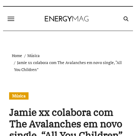
Skip
to
content
Home
Música
Jamie xx colabora com The Avalanches em novo single, “All
You Children”
Música
Jamie xx colabora com
The Avalanches em novo
single, “All You Children”