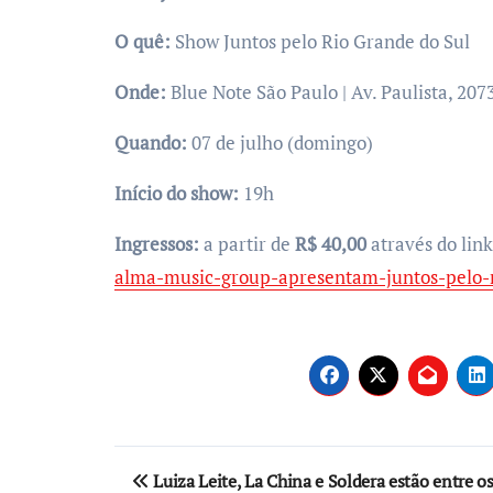
O quê:
Show Juntos pelo Rio Grande do Sul
Onde:
Blue Note São Paulo | Av. Paulista, 207
Quando:
07 de julho (domingo)
Início do show:
19h
Ingressos:
a partir de
R$ 40,00
através do lin
alma-music-group-apresentam-juntos-pelo-r
Post
Luiza Leite, La China e Soldera estão entre o