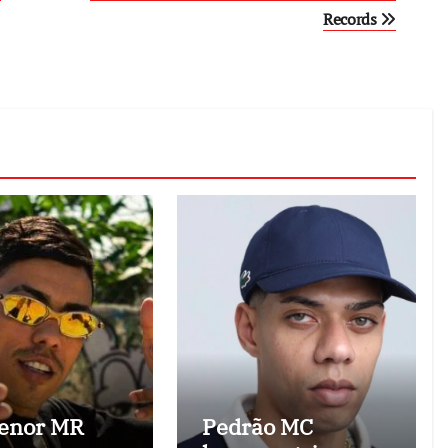
Records
enor MR
Pedrão MC