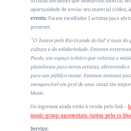
Artistas iniciantes que desejavam mostrar se
oportunidade de enviar seu material (vídeo, á
evento.
Foram escolhidos 2 artistas para abri
presente.
“O ‘Juntos pelo Rio Grande do Sul’ é mais do
cultura e da solidariedade. Estamos extremam
Paulo, um espaço icônico que valoriza a músi
plataforma para novos artistas, oferecendo a 
para um público maior. Estamos ansiosos par
inesquecível em prol de uma causa tão impor
Music.
Os ingressos ainda estão à venda pelo link –
h
music-group-apresentam-juntos-pelo-rs-blu
Serviço: