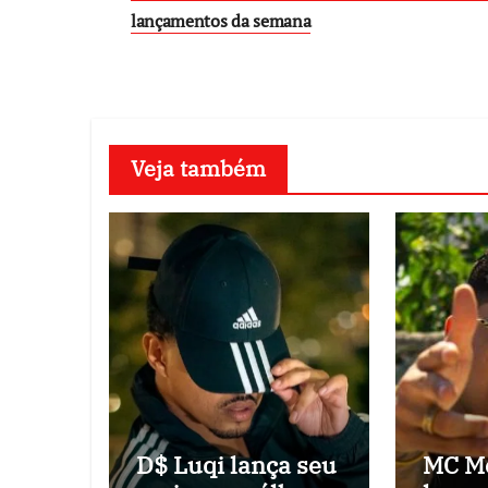
navigation
lançamentos da semana
Veja também
D$ Luqi lança seu
MC M