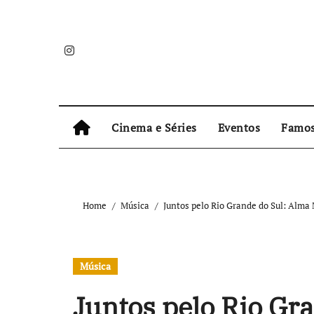
Skip
to
content
Cinema e Séries
Eventos
Famo
Home
Música
Juntos pelo Rio Grande do Sul: Alm
Música
Juntos pelo Rio Gr