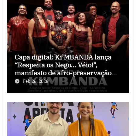
Capa digital: Ki’MBANDA lança
“Respeita os Nego… Véio!”,
manifesto de afro-preservação
que o rock precisava
Feb 26, 2026