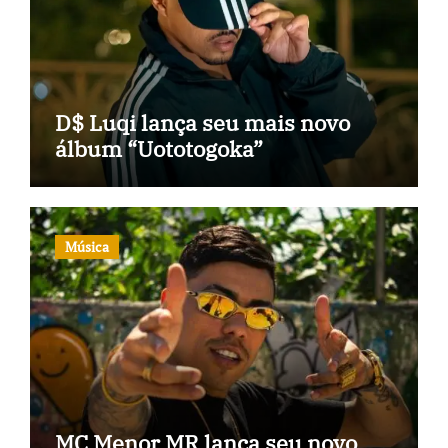
D$ Luqi lança seu mais novo
álbum “Uototogoka”
Música
MC Menor MR lança seu novo