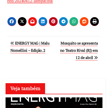
nto/20240412-lamparina
Post
ENERGY MAG | Malu
Mosquito se apresenta
navigation
Nomellini – Edição. 2
no Teatro Rival (RJ) em
12 de abril
Veja também