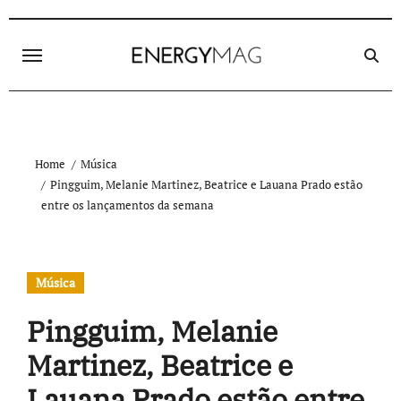
Skip
to
content
Home
Música
Pingguim, Melanie Martinez, Beatrice e Lauana Prado estão
entre os lançamentos da semana
Música
Pingguim, Melanie
Martinez, Beatrice e
Lauana Prado estão entre