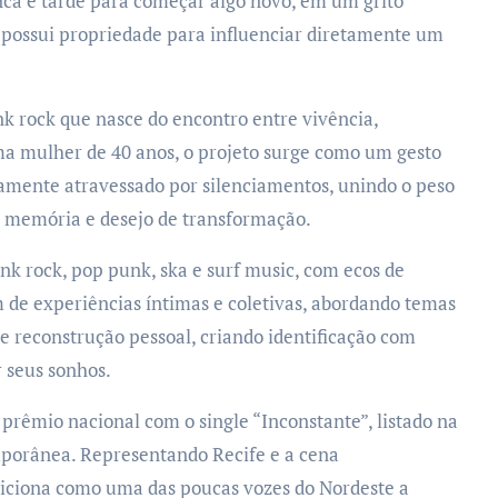
nca é tarde para começar algo novo, em um grito
ta possui propriedade para influenciar diretamente um
k rock que nasce do encontro entre vivência,
uma mulher de 40 anos, o projeto surge como um gesto
amente atravessado por silenciamentos, unindo o peso
a memória e desejo de transformação.
k rock, pop punk, ska e surf music, com ecos de
 de experiências íntimas e coletivas, abordando temas
 reconstrução pessoal, criando identificação com
 seus sonhos.
rêmio nacional com o single “Inconstante”, listado na
porânea. Representando Recife e a cena
iciona como uma das poucas vozes do Nordeste a