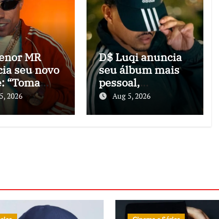
enor MR
D$ Luqi anuncia
ia seu novo
seu álbum mais
e: “Toma
pessoal,
 2”
“Uototogoka”
5, 2026
Aug 5, 2026