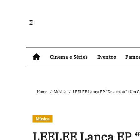
Skip
to
content
Cinema e Séries
Eventos
Famo
Home
Música
LEELEE Lança EP “Despertar”: Um Gr
Música
LEELEE Lança EP “