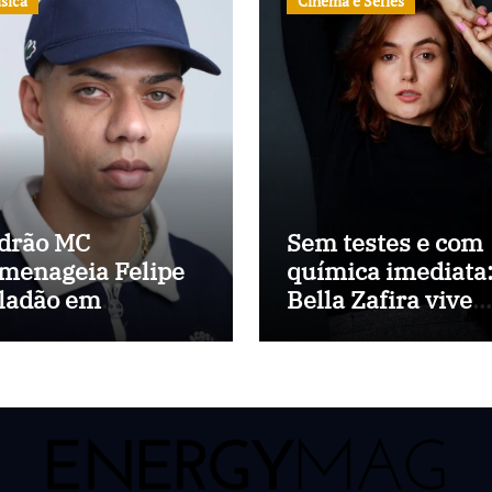
sica
Cinema e Séries
drão MC
Sem testes e com
menageia Felipe
química imediata
ladão em
Bella Zafira vive
amoso P”,
divisor de águas 
imeiro single de
carreira com “A
u álbum
Última Música”