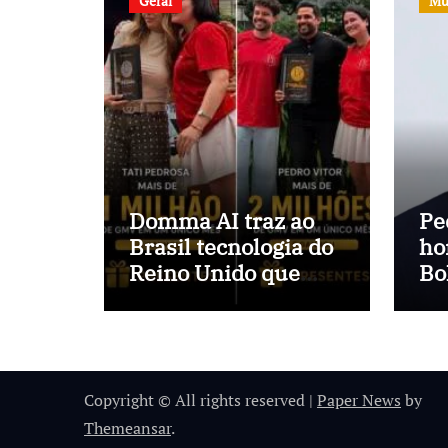
Geral
Mú
Domma AI traz ao
Pe
Brasil tecnologia do
ho
Reino Unido que
Bo
automatiza vendas e
“F
inteligência no
pr
TikTok Shop
se
Copyright © All rights reserved
|
Paper News
by
Themeansar
.