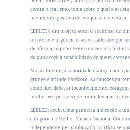
lema “antes tarde”, LEELEE incentiva que nu
contra o etarismo, tema sobre o qual a artis
movimento positivo de conquista e vivência.
LEELEE é um projeto autoral recifense de pun
território e urgência criativa. Liderado por 
de afirmação potente em um cenário historic
do punk rock à sensibilidade de quem carreg
Musicalmente, a sonoridade dialoga com o pun
grunge e atitude hardcore. As canções partem
como liberdade, autoconhecimento, coragem e
mulheres e pessoas que foram levadas a adiar
LEELEE recebeu sua primeira indicação a um p
categoria de Melhor Música Nacional Contem
independente pernambucana, a artista se pos