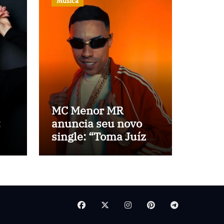
Música
MC Menor MR
:
anuncia seu novo
single: “Toma Juízo
na
2”