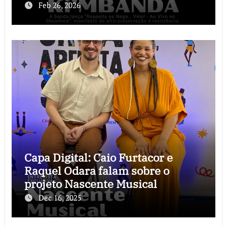
que o rock precisava
Feb 26, 2026
Capa Digital: Caio Furtacor e
Raquel Odara falam sobre o
projeto Nascente Musical
Dec 16, 2025