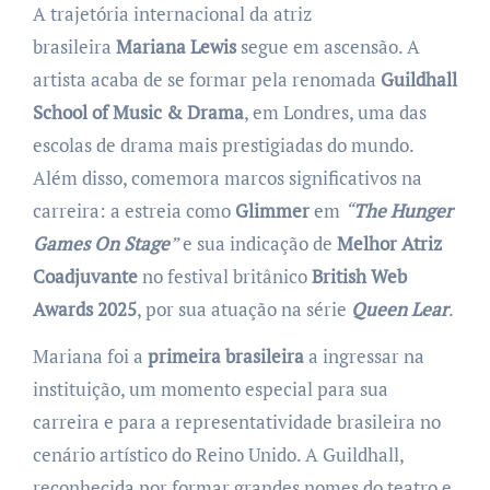
A trajetória internacional da atriz
brasileira
Mariana Lewis
segue em ascensão. A
artista acaba de se formar pela renomada
Guildhall
School of Music & Drama
, em Londres, uma das
escolas de drama mais prestigiadas do mundo.
Além disso, comemora marcos significativos na
carreira: a estreia como
Glimmer
em
“
The Hunger
Games On Stage
”
e sua indicação de
Melhor Atriz
Coadjuvante
no festival britânico
British Web
Awards 2025
, por sua atuação na série
Queen Lear
.
Mariana foi a
primeira brasileira
a ingressar na
instituição, um momento especial para sua
carreira e para a representatividade brasileira no
cenário artístico do Reino Unido. A Guildhall,
reconhecida por formar grandes nomes do teatro e