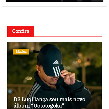
Confira
Música
D$ Luqi lança seu mais novo
álbum “Uototogoka”