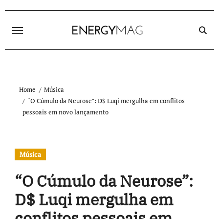
Skip
to
content
Home
Música
“O Cúmulo da Neurose”: D$ Luqi mergulha em conflitos
pessoais em novo lançamento
Música
“O Cúmulo da Neurose”:
D$ Luqi mergulha em
conflitos pessoais em