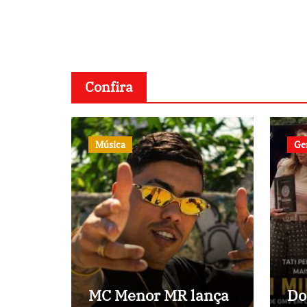
Confira
Música
Ge
MC Menor MR lança
Do