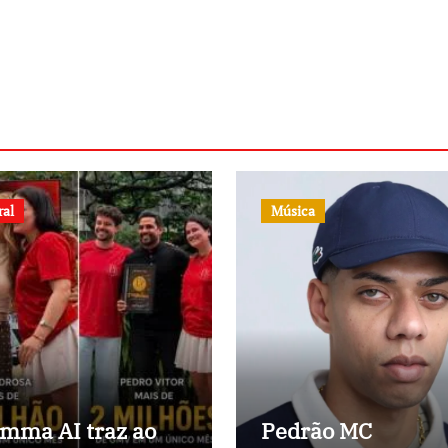
ral
Música
mma AI traz ao
Pedrão MC