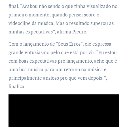
final. “Acabou não sendo o que tinha visualizado no
primeiro momento, quando pensei sobre o
videoclipe da música. Mas o resultado superou as
minhas expectativas”, afirma Piedro.
Com o lançamento de “Seus Erros”, ele expressa
grande entusiasmo pelo que está por vir. “Eu estou
com boas expectativas pro lançamento, acho que é
uma boa música para um retorno na música e
principalmente ansioso pro que vem depois!”,
finaliza.