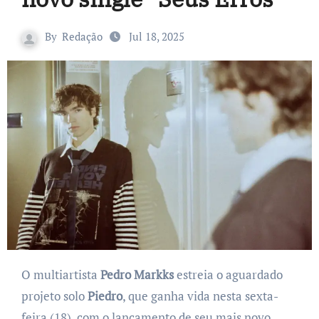
By
Redação
Jul 18, 2025
O multiartista
Pedro Markks
estreia o aguardado
projeto solo
Piedro
, que ganha vida nesta sexta-
feira (18), com o lançamento de seu mais novo