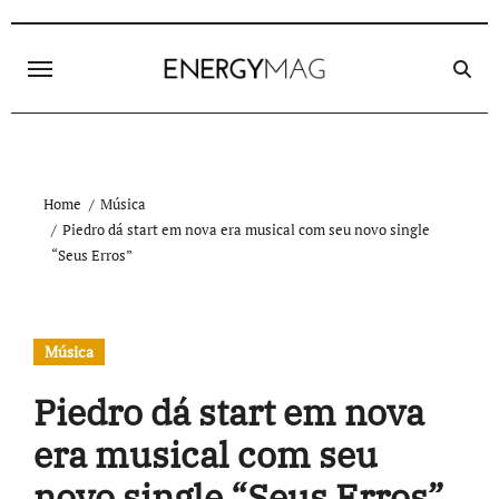
Skip
to
content
Home
Música
Piedro dá start em nova era musical com seu novo single
“Seus Erros”
Música
Piedro dá start em nova
era musical com seu
novo single “Seus Erros”