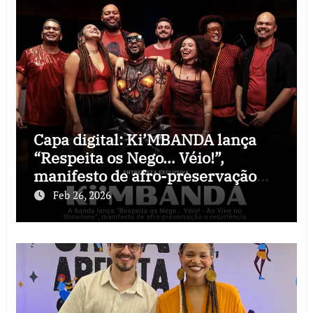
Capa digital: Ki’MBANDA lança
“Respeita os Nego… Véio!”,
manifesto de afro-preservação
que o rock precisava
Feb 26, 2026