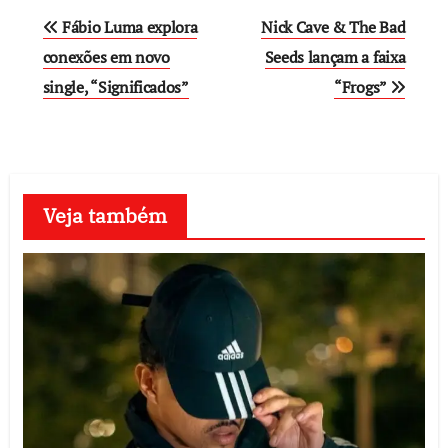
Post
Fábio Luma explora
Nick Cave & The Bad
navigation
conexões em novo
Seeds lançam a faixa
single, “Significados”
“Frogs”
Veja também