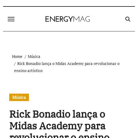
Skip
to
content
Home
Música
Rick Bonadio lança o Midas Academy para revolucionar o
ensino artístico
Música
Rick Bonadio lança o
Midas Academy para
revolucionar o ensino