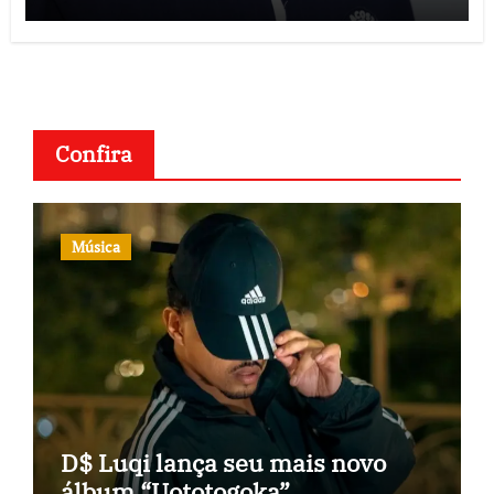
Confira
Música
D$ Luqi lança seu mais novo
álbum “Uototogoka”