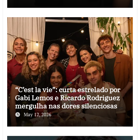
“C’est la vie”: curta estrelado por
Gabi Lemos e Ricardo Rodriguez
mergulha nas dores silenciosas
do fim de um amor
May 12, 2026