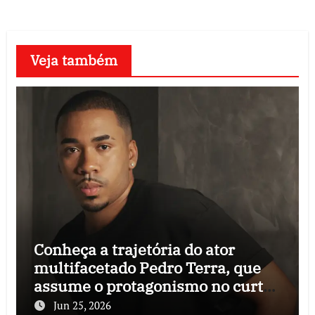
Veja também
Conheça a trajetória do ator
multifacetado Pedro Terra, que
assume o protagonismo no curta-
metragem “Ainda que seja festa”
Jun 25, 2026