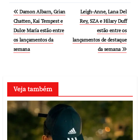
Post
Damon Albarn, Grian
Leigh-Anne, Lana Del
navigation
Chatten, Kai Tempest e
Rey, SZA e Hilary Duff
Dulce María estão entre
estão entre os
os lançamentos da
lançamentos de destaque
semana
da semana
Veja também