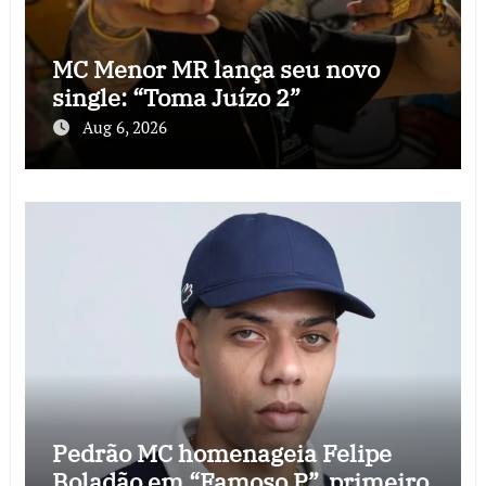
MC Menor MR lança seu novo
single: “Toma Juízo 2”
Aug 6, 2026
Pedrão MC homenageia Felipe
Boladão em “Famoso P”, primeiro