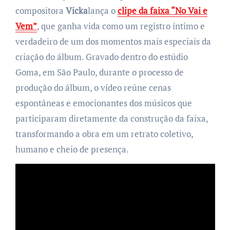
compositora
Vicka
lança o
clipe da faixa “No Vai e
Vem”
, que ganha vida como um registro íntimo e
verdadeiro de um dos momentos mais especiais da
criação do álbum. Gravado dentro do estúdio
Goma, em São Paulo, durante o processo de
produção do álbum, o vídeo reúne cenas
espontâneas e emocionantes dos músicos que
participaram diretamente da construção da faixa,
transformando a obra em um retrato coletivo,
humano e cheio de presença.