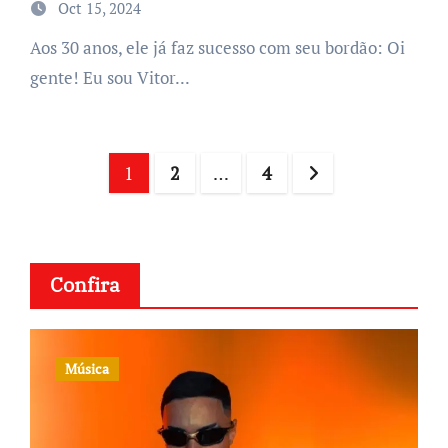
Oct 15, 2024
Aos 30 anos, ele já faz sucesso com seu bordão: Oi
gente! Eu sou Vitor...
Posts
1
2
…
4
navigation
Confira
Música