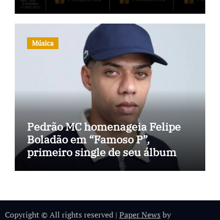
inteligência no TikTok Shop
Música
Pedrão MC homenageia Felipe
Boladão em “Famoso P”,
primeiro single de seu álbum
Copyright © All rights reserved
|
Paper News
by