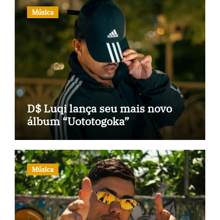
Música
D$ Luqi lança seu mais novo
álbum “Uototogoka”
Música