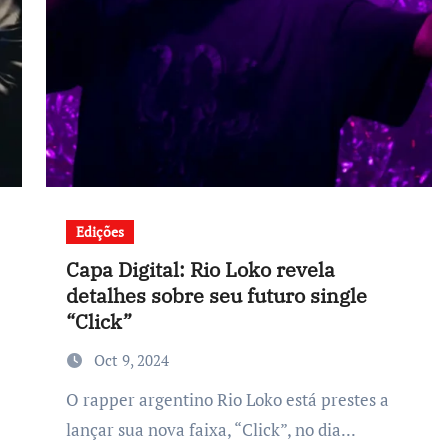
Edições
Capa Digital: Rio Loko revela
detalhes sobre seu futuro single
“Click”
Oct 9, 2024
O rapper argentino Rio Loko está prestes a
lançar sua nova faixa, “Click”, no dia...