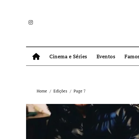
Skip
to
content
Cinema e Séries
Eventos
Famo
Home
Edições
Page 7