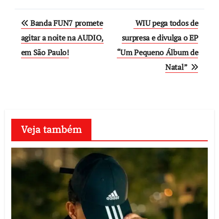
Post
Banda FUN7 promete
WIU pega todos de
navigation
agitar a noite na AUDIO,
surpresa e divulga o EP
em São Paulo!
“Um Pequeno Álbum de
Natal”
Veja também