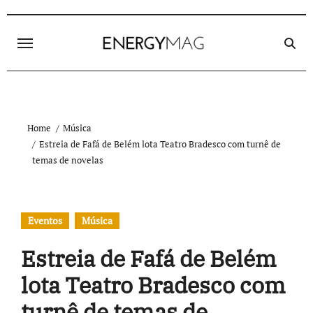
Skip
to
content
Home
Música
Estreia de Fafá de Belém lota Teatro Bradesco com turnê de
temas de novelas
Eventos
Música
Estreia de Fafá de Belém
lota Teatro Bradesco com
turnê de temas de