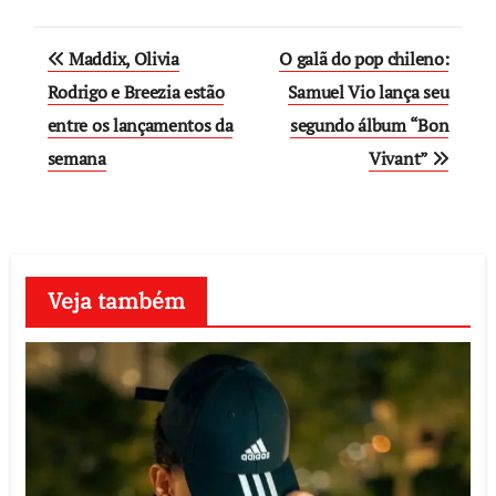
Post
Maddix, Olivia
O galã do pop chileno:
navigation
Rodrigo e Breezia estão
Samuel Vio lança seu
entre os lançamentos da
segundo álbum “Bon
semana
Vivant”
Veja também