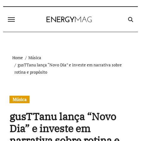
Skip
to
content
Home
Música
gusTTanu lança “Novo Dia” e investe em narrativa sobre
rotina e propósito
Música
gusTTanu lança “Novo
Dia” e investe em
narrativa sobre rotina e