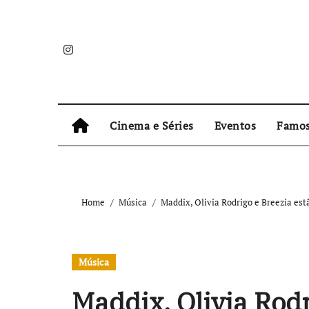
Skip
to
content
Cinema e Séries
Eventos
Famo
Home
Música
Maddix, Olivia Rodrigo e Breezia es
Música
Maddix, Olivia Rodr